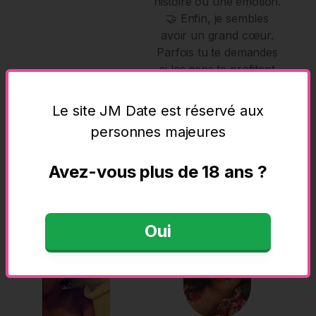
histoire ou une émotion.
🤝 Enfin, je sembles
avoir un grand cœur.
Parfois tu te demandes
si les gens te profitent
ou s'ils sont sincères
avec toi, ce qui montre
Le site JM Date est réservé aux
que la confiance est
personnes majeures
quelque chose
d'important pour toi.
Avez-vous plus de 18 ans ?
Oui